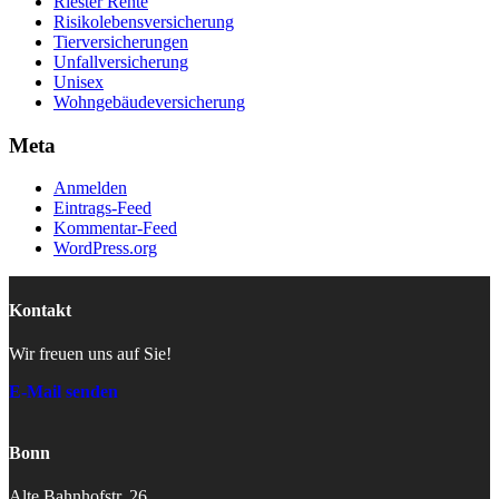
Riester Rente
Risikolebensversicherung
Tierversicherungen
Unfallversicherung
Unisex
Wohngebäudeversicherung
Meta
Anmelden
Eintrags-Feed
Kommentar-Feed
WordPress.org
Kontakt
Wir freuen uns auf Sie!
E-Mail senden
Bonn
Alte Bahnhofstr. 26