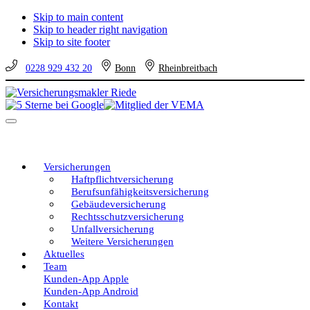
Skip to main content
Skip to header right navigation
Skip to site footer
0228 929 432 20
Bonn
Rheinbreitbach
Versicherungsmakler
Versicherungen
Riede
vom
Menu
unabhängigen
Profi
–
eine
Versicherungen
gute
Haftpflichtversicherung
Entscheidung!
Berufsunfähigkeitsversicherung
Gebäudeversicherung
Rechtsschutzversicherung
Unfallversicherung
Weitere Versicherungen
Aktuelles
Team
Kunden-App Apple
Kunden-App Android
Kontakt