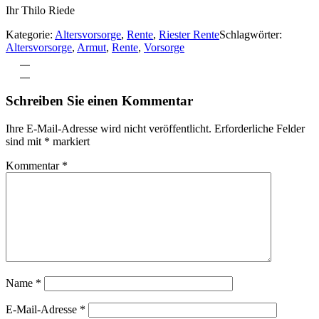
Ihr Thilo Riede
Kategorie:
Altersvorsorge
,
Rente
,
Riester Rente
Schlagwörter:
Altersvorsorge
,
Armut
,
Rente
,
Vorsorge
Vorheriger
Beitrag:
Nächster
Beitrag:
Leser-
Schreiben Sie einen Kommentar
Interaktionen
Ihre E-Mail-Adresse wird nicht veröffentlicht.
Erforderliche Felder
sind mit
*
markiert
Kommentar
*
Name
*
E-Mail-Adresse
*