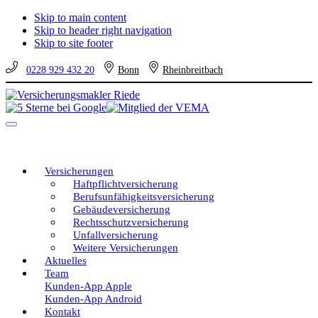
Skip to main content
Skip to header right navigation
Skip to site footer
0228 929 432 20
Bonn
Rheinbreitbach
Versicherungsmakler
Versicherungen
Riede
vom
Menu
unabhängigen
Profi
–
eine
Versicherungen
gute
Haftpflichtversicherung
Entscheidung!
Berufsunfähigkeitsversicherung
Gebäudeversicherung
Rechtsschutzversicherung
Unfallversicherung
Weitere Versicherungen
Aktuelles
Team
Kunden-App Apple
Kunden-App Android
Kontakt