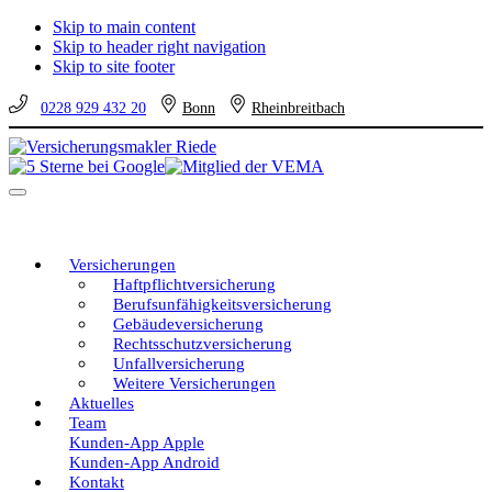
Skip to main content
Skip to header right navigation
Skip to site footer
0228 929 432 20
Bonn
Rheinbreitbach
Versicherungsmakler
Versicherungen
Riede
vom
Menu
unabhängigen
Profi
–
eine
Versicherungen
gute
Haftpflichtversicherung
Entscheidung!
Berufsunfähigkeitsversicherung
Gebäudeversicherung
Rechtsschutzversicherung
Unfallversicherung
Weitere Versicherungen
Aktuelles
Team
Kunden-App Apple
Kunden-App Android
Kontakt