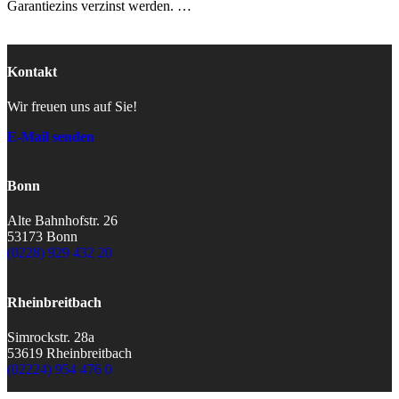
Garantiezins verzinst werden. …
Kontakt
Wir freuen uns auf Sie!
E-Mail senden
Bonn
Alte Bahnhofstr. 26
53173 Bonn
(0228) 929 432 20
Rheinbreitbach
Simrockstr. 28a
53619 Rheinbreitbach
(02224) 954 476 0