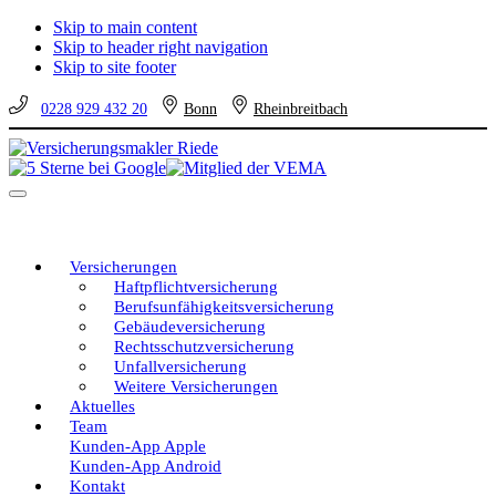
Skip to main content
Skip to header right navigation
Skip to site footer
0228 929 432 20
Bonn
Rheinbreitbach
Versicherungsmakler
Versicherungen
Riede
vom
Menu
unabhängigen
Profi
–
eine
Versicherungen
gute
Haftpflichtversicherung
Entscheidung!
Berufsunfähigkeitsversicherung
Gebäudeversicherung
Rechtsschutzversicherung
Unfallversicherung
Weitere Versicherungen
Aktuelles
Team
Kunden-App Apple
Kunden-App Android
Kontakt