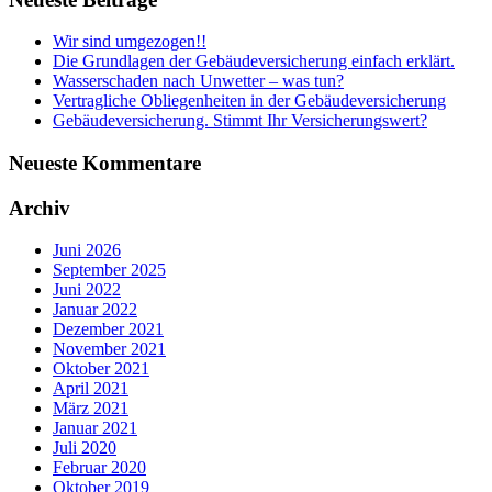
Sidebar
Wir sind umgezogen!!
Die Grundlagen der Gebäudeversicherung einfach erklärt.
Wasserschaden nach Unwetter – was tun?
Vertragliche Obliegenheiten in der Gebäudeversicherung
Gebäudeversicherung. Stimmt Ihr Versicherungswert?
Neueste Kommentare
Archiv
Juni 2026
September 2025
Juni 2022
Januar 2022
Dezember 2021
November 2021
Oktober 2021
April 2021
März 2021
Januar 2021
Juli 2020
Februar 2020
Oktober 2019