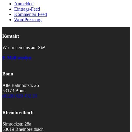
Anmelden
Eintrags-Feed
Kommentar-Feed
WordPress.org
Kontakt
Wir freuen uns auf Sie!
E-Mail senden
Bonn
Alte Bahnhofstr. 26
53173 Bonn
(0228) 929 432 20
Rheinbreitbach
Simrockstr. 28a
53619 Rheinbreitbach