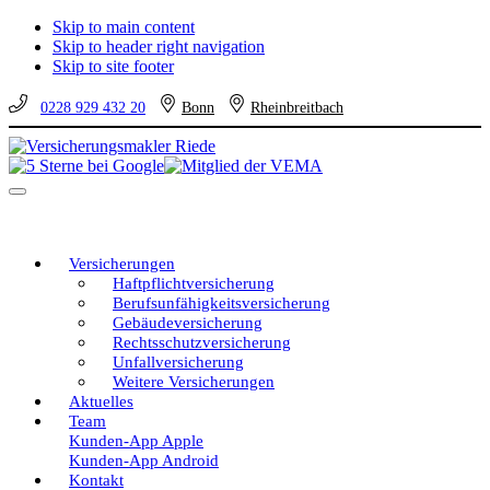
Skip to main content
Skip to header right navigation
Skip to site footer
0228 929 432 20
Bonn
Rheinbreitbach
Versicherungsmakler
Versicherungen
Riede
vom
Menu
unabhängigen
Profi
–
eine
Versicherungen
gute
Haftpflichtversicherung
Entscheidung!
Berufsunfähigkeitsversicherung
Gebäudeversicherung
Rechtsschutzversicherung
Unfallversicherung
Weitere Versicherungen
Aktuelles
Team
Kunden-App Apple
Kunden-App Android
Kontakt