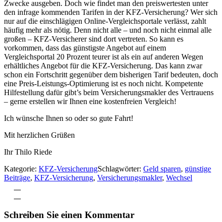
Zwecke ausgeben. Doch wie findet man den preiswertesten unter
den infrage kommenden Tarifen in der KFZ-Versicherung? Wer sich
nur auf die einschlägigen Online-Vergleichsportale verlässt, zahlt
häufig mehr als nötig. Denn nicht alle – und noch nicht einmal alle
großen – KFZ-Versicherer sind dort vertreten. So kann es
vorkommen, dass das günstigste Angebot auf einem
Vergleichsportal 20 Prozent teurer ist als ein auf anderen Wegen
erhältliches Angebot für die KFZ-Versicherung. Das kann zwar
schon ein Fortschritt gegenüber dem bisherigen Tarif bedeuten, doch
eine Preis-Leistungs-Optimierung ist es noch nicht. Kompetente
Hilfestellung dafür gibt’s beim Versicherungsmakler des Vertrauens
– gerne erstellen wir Ihnen eine kostenfreien Vergleich!
Ich wünsche Ihnen so oder so gute Fahrt!
Mit herzlichen Grüßen
Ihr Thilo Riede
Kategorie:
KFZ-Versicherung
Schlagwörter:
Geld sparen
,
günstige
Beiträge
,
KFZ-Versicherung
,
Versicherungsmakler
,
Wechsel
Vorheriger
Beitrag:
Nächster
Beitrag:
Leser-
Schreiben Sie einen Kommentar
Interaktionen