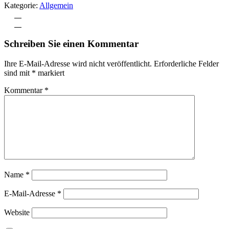
Kategorie:
Allgemein
Vorheriger
Beitrag:
Nächster
Beitrag:
Leser-
Schreiben Sie einen Kommentar
Interaktionen
Ihre E-Mail-Adresse wird nicht veröffentlicht.
Erforderliche Felder
sind mit
*
markiert
Kommentar
*
Name
*
E-Mail-Adresse
*
Website