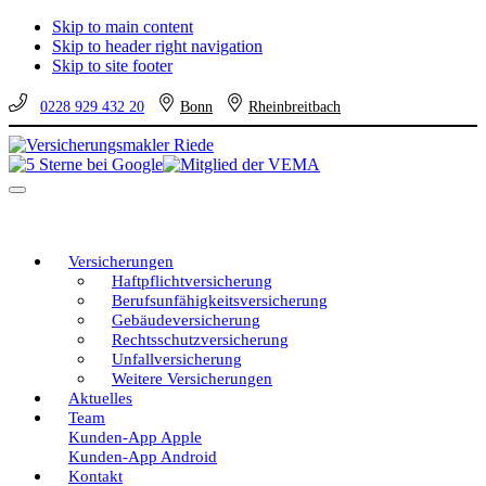
Skip to main content
Skip to header right navigation
Skip to site footer
0228 929 432 20
Bonn
Rheinbreitbach
Versicherungsmakler
Versicherungen
Riede
vom
Menu
unabhängigen
Profi
–
eine
Versicherungen
gute
Haftpflichtversicherung
Entscheidung!
Berufsunfähigkeitsversicherung
Gebäudeversicherung
Rechtsschutzversicherung
Unfallversicherung
Weitere Versicherungen
Aktuelles
Team
Kunden-App Apple
Kunden-App Android
Kontakt