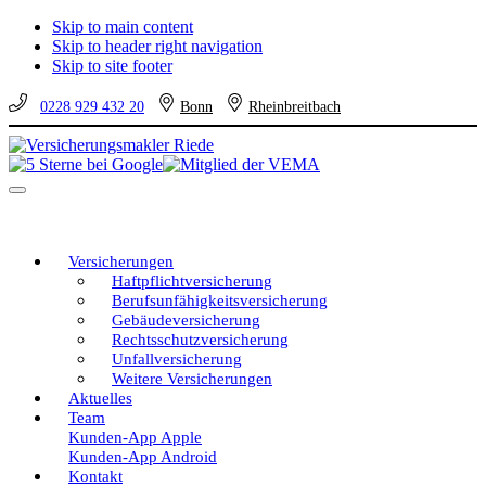
Skip to main content
Skip to header right navigation
Skip to site footer
0228 929 432 20
Bonn
Rheinbreitbach
Versicherungsmakler
Versicherungen
Riede
vom
Menu
unabhängigen
Profi
–
eine
Versicherungen
gute
Haftpflichtversicherung
Entscheidung!
Berufsunfähigkeitsversicherung
Gebäudeversicherung
Rechtsschutzversicherung
Unfallversicherung
Weitere Versicherungen
Aktuelles
Team
Kunden-App Apple
Kunden-App Android
Kontakt