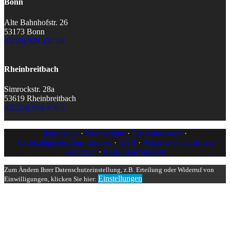
Bonn
Alte Bahnhofstr. 26
53173 Bonn
(0228) 929 432 20
Rheinbreitbach
Simrockstr. 28a
53619 Rheinbreitbach
(02224) 954 476 0
Impressum
·
Datenschutz
·
Erstinformation
·
Nachhaltigkeitsinformationen
·
AGB
·
Versicherer an die wir
vermitteln
·
Basisinformationen
Zum Ändern Ihrer Datenschutzeinstellung, z.B. Erteilung oder Widerruf von
Einstellungen
Einwilligungen, klicken Sie hier: