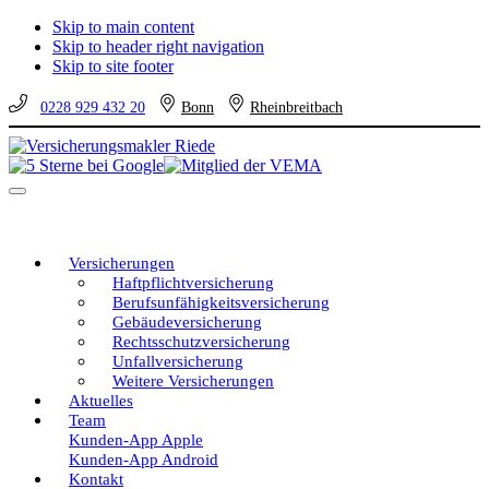
Skip to main content
Skip to header right navigation
Skip to site footer
0228 929 432 20
Bonn
Rheinbreitbach
Versicherungsmakler
Versicherungen
Riede
vom
Menu
unabhängigen
Profi
–
eine
Versicherungen
gute
Haftpflichtversicherung
Entscheidung!
Berufsunfähigkeitsversicherung
Gebäudeversicherung
Rechtsschutzversicherung
Unfallversicherung
Weitere Versicherungen
Aktuelles
Team
Kunden-App Apple
Kunden-App Android
Kontakt