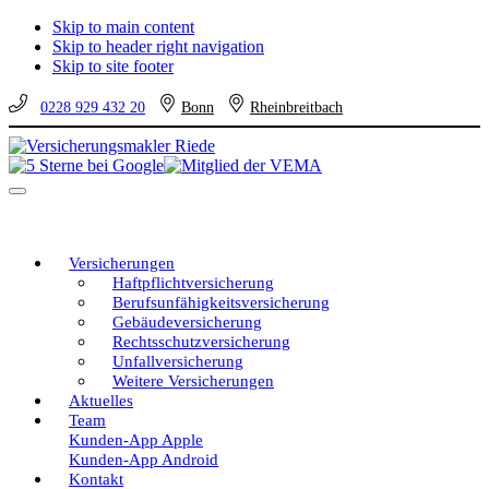
Skip to main content
Skip to header right navigation
Skip to site footer
0228 929 432 20
Bonn
Rheinbreitbach
Versicherungsmakler
Versicherungen
Riede
vom
Menu
unabhängigen
Profi
–
eine
Versicherungen
gute
Haftpflichtversicherung
Entscheidung!
Berufsunfähigkeitsversicherung
Gebäudeversicherung
Rechtsschutzversicherung
Unfallversicherung
Weitere Versicherungen
Aktuelles
Team
Kunden-App Apple
Kunden-App Android
Kontakt