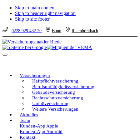
Skip to main content
Skip to header right navigation
Skip to site footer
0228 929 432 20
Bonn
Rheinbreitbach
Versicherungsmakler
Versicherungen
Riede
vom
Menu
unabhängigen
Profi
–
eine
Versicherungen
gute
Haftpflichtversicherung
Entscheidung!
Berufsunfähigkeitsversicherung
Gebäudeversicherung
Rechtsschutzversicherung
Unfallversicherung
Weitere Versicherungen
Aktuelles
Team
Kunden-App Apple
Kunden-App Android
Kontakt