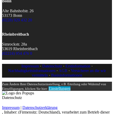
Bonn
Alte Bahnhofstr. 26
53173 Bonn
(0228) 929 432 20
Rheinbreitbach
Simrockstr. 28a
53619 Rheinbreitbach
(02224) 954 476 0
Impressum
·
Datenschutz
·
Erstinformation
·
Nachhaltigkeitsinformationen
·
AGB
·
Versicherer an die wir
vermitteln
·
Basisinformationen
Zum Ändern Ihrer Datenschutzeinstellung, z.B. Erteilung oder Widerruf von
Einstellungen
Einwilligungen, klicken Sie hier:
Datenschutz
Impressum
|
Datenschutzerklärung
, Inhaber: (Firmensitz: Deutschland), verarbeitet zum Betrieb dieser