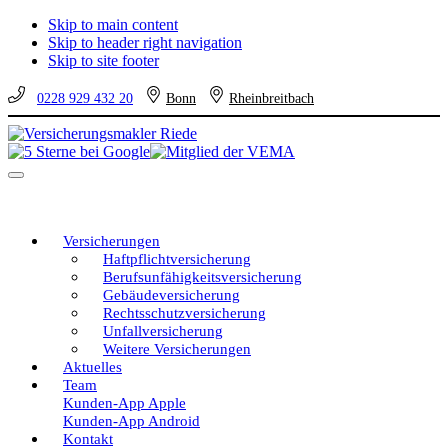
Skip to main content
Skip to header right navigation
Skip to site footer
0228 929 432 20
Bonn
Rheinbreitbach
Versicherungsmakler
Versicherungen
Riede
vom
Menu
unabhängigen
Profi
–
eine
Versicherungen
gute
Haftpflichtversicherung
Entscheidung!
Berufsunfähigkeitsversicherung
Gebäudeversicherung
Rechtsschutzversicherung
Unfallversicherung
Weitere Versicherungen
Aktuelles
Team
Kunden-App Apple
Kunden-App Android
Kontakt