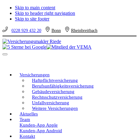
Skip to main content
Skip to header right navigation
Skip to site footer
0228 929 432 20
Bonn
Rheinbreitbach
Versicherungsmakler
Versicherungen
Riede
vom
Menu
unabhängigen
Profi
–
eine
Versicherungen
gute
Haftpflichtversicherung
Entscheidung!
Berufsunfähigkeitsversicherung
Gebäudeversicherung
Rechtsschutzversicherung
Unfallversicherung
Weitere Versicherungen
Aktuelles
Team
Kunden-App Apple
Kunden-App Android
Kontakt