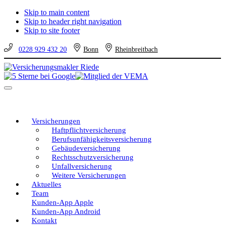
Skip to main content
Skip to header right navigation
Skip to site footer
0228 929 432 20
Bonn
Rheinbreitbach
Versicherungsmakler
Versicherungen
Riede
vom
Menu
unabhängigen
Profi
–
eine
Versicherungen
gute
Haftpflichtversicherung
Entscheidung!
Berufsunfähigkeitsversicherung
Gebäudeversicherung
Rechtsschutzversicherung
Unfallversicherung
Weitere Versicherungen
Aktuelles
Team
Kunden-App Apple
Kunden-App Android
Kontakt