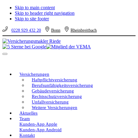
Skip to main content
Skip to header right navigation
Skip to site footer
0228 929 432 20
Bonn
Rheinbreitbach
Versicherungsmakler
Versicherungen
Riede
vom
Menu
unabhängigen
Profi
–
eine
Versicherungen
gute
Haftpflichtversicherung
Entscheidung!
Berufsunfähigkeitsversicherung
Gebäudeversicherung
Rechtsschutzversicherung
Unfallversicherung
Weitere Versicherungen
Aktuelles
Team
Kunden-App Apple
Kunden-App Android
Kontakt