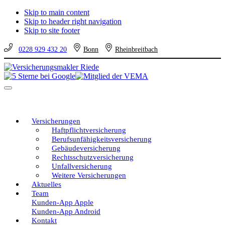
Skip to main content
Skip to header right navigation
Skip to site footer
0228 929 432 20
Bonn
Rheinbreitbach
Versicherungsmakler
Versicherungen
Riede
vom
Menu
unabhängigen
Profi
–
eine
Versicherungen
gute
Haftpflichtversicherung
Entscheidung!
Berufsunfähigkeitsversicherung
Gebäudeversicherung
Rechtsschutzversicherung
Unfallversicherung
Weitere Versicherungen
Aktuelles
Team
Kunden-App Apple
Kunden-App Android
Kontakt