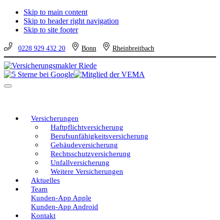
Skip to main content
Skip to header right navigation
Skip to site footer
0228 929 432 20
Bonn
Rheinbreitbach
Versicherungsmakler
Versicherungen
Riede
vom
Menu
unabhängigen
Profi
–
eine
Versicherungen
gute
Haftpflichtversicherung
Entscheidung!
Berufsunfähigkeitsversicherung
Gebäudeversicherung
Rechtsschutzversicherung
Unfallversicherung
Weitere Versicherungen
Aktuelles
Team
Kunden-App Apple
Kunden-App Android
Kontakt