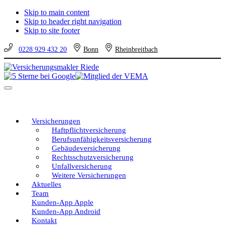
Skip to main content
Skip to header right navigation
Skip to site footer
0228 929 432 20
Bonn
Rheinbreitbach
Versicherungsmakler
Versicherungen
Riede
vom
Menu
unabhängigen
Profi
–
eine
Versicherungen
gute
Haftpflichtversicherung
Entscheidung!
Berufsunfähigkeitsversicherung
Gebäudeversicherung
Rechtsschutzversicherung
Unfallversicherung
Weitere Versicherungen
Aktuelles
Team
Kunden-App Apple
Kunden-App Android
Kontakt