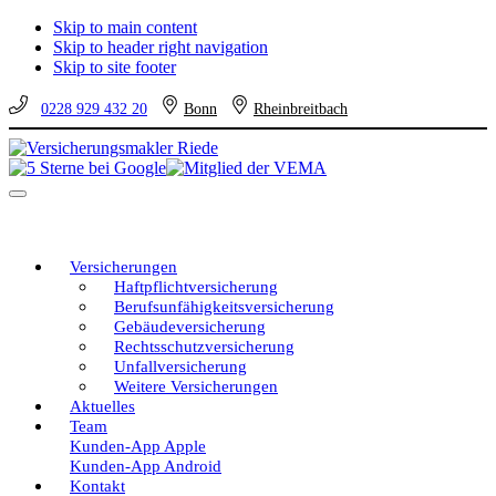
Skip to main content
Skip to header right navigation
Skip to site footer
0228 929 432 20
Bonn
Rheinbreitbach
Versicherungsmakler
Versicherungen
Riede
vom
Menu
unabhängigen
Profi
–
eine
Versicherungen
gute
Haftpflichtversicherung
Entscheidung!
Berufsunfähigkeitsversicherung
Gebäudeversicherung
Rechtsschutzversicherung
Unfallversicherung
Weitere Versicherungen
Aktuelles
Team
Kunden-App Apple
Kunden-App Android
Kontakt