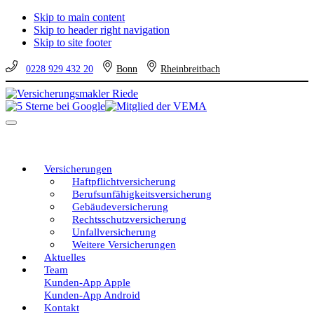
Skip to main content
Skip to header right navigation
Skip to site footer
0228 929 432 20
Bonn
Rheinbreitbach
Versicherungsmakler
Versicherungen
Riede
vom
Menu
unabhängigen
Profi
–
eine
Versicherungen
gute
Haftpflichtversicherung
Entscheidung!
Berufsunfähigkeitsversicherung
Gebäudeversicherung
Rechtsschutzversicherung
Unfallversicherung
Weitere Versicherungen
Aktuelles
Team
Kunden-App Apple
Kunden-App Android
Kontakt