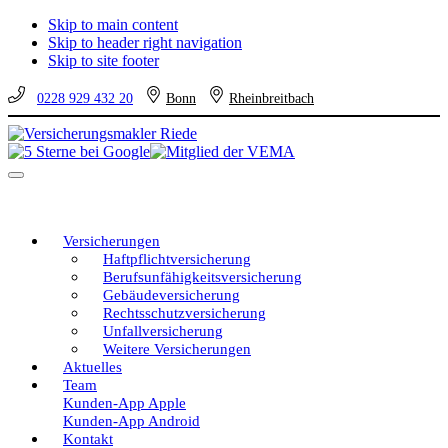
Skip to main content
Skip to header right navigation
Skip to site footer
0228 929 432 20
Bonn
Rheinbreitbach
Versicherungsmakler
Versicherungen
Riede
vom
Menu
unabhängigen
Profi
–
eine
Versicherungen
gute
Haftpflichtversicherung
Entscheidung!
Berufsunfähigkeitsversicherung
Gebäudeversicherung
Rechtsschutzversicherung
Unfallversicherung
Weitere Versicherungen
Aktuelles
Team
Kunden-App Apple
Kunden-App Android
Kontakt