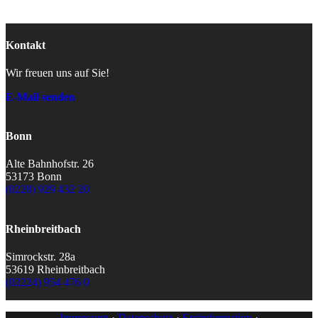
Kontakt
Wir freuen uns auf Sie!
E-Mail senden
Bonn
Alte Bahnhofstr. 26
53173 Bonn
(0228) 929 432 20
Rheinbreitbach
Simrockstr. 28a
53619 Rheinbreitbach
(02224) 954 476 0
Impressum
·
Datenschutz
·
Erstinformation
·