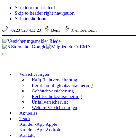
Skip to main content
Skip to header right navigation
Skip to site footer
0228 929 432 20
Bonn
Rheinbreitbach
Versicherungsmakler
Versicherungen
Riede
vom
Menu
unabhängigen
Profi
–
eine
Versicherungen
gute
Haftpflichtversicherung
Entscheidung!
Berufsunfähigkeitsversicherung
Gebäudeversicherung
Rechtsschutzversicherung
Unfallversicherung
Weitere Versicherungen
Aktuelles
Team
Kunden-App Apple
Kunden-App Android
Kontakt